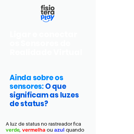
Ligar e conectar
os Sensores de
Realidade Virtual
Ainda sobre os
sensores:
O que
significam as luzes
de status?
A luz de status no rastreador fica
verde
,
vermelha
ou
azul
quando