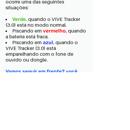
ocorre uma das seguintes
situações:
Verde,
quando o VIVE Tracker
(3.0) está no modo normal.
Piscando em
vermelho,
quando
a bateria está fraca.
Piscando em
azul,
quando o
VIVE Tracker (3.0) está
emparelhando com o fone de
ouvido ou dongle.
Vamos seguir em frente? você
está quase lá!
Agora vamos ligar o computador e
o FisioTeraPlay
AVANÇAR
VOLTAR