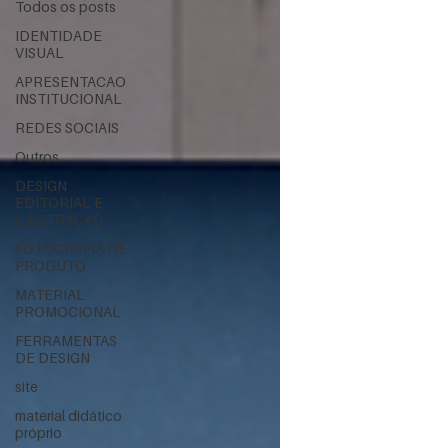
Todos os posts
IDENTIDADE
VISUAL
APRESENTACAO
INSTITUCIONAL
REDES SOCIAIS
Outros
DESIGN
EDITORIAL E
ILUSTRAÇÃO
FOTOGRAFIA DE
PRODUTO
MATERIAL
PROMOCIONAL
FERRAMENTAS
DE DESIGN
site
material didático
próprio