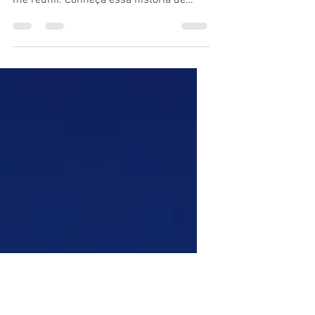
Iglesia Nueva Vida
Mal cheguei na Espanha e já queria
transformar o visual da igreja onde iria
me reunir. Conheça essa história de
transformação...